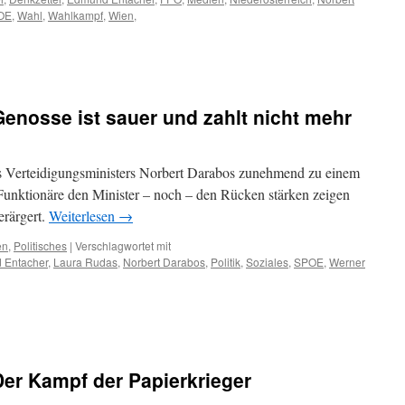
OE
,
Wahl
,
Wahlkampf
,
Wien
,
Genosse ist sauer und zahlt nicht mehr
s Verteidigungsministers Norbert Darabos zunehmend zu einem
nktionäre den Minister – noch – den Rücken stärken zeigen
verärgert.
Weiterlesen
→
en
,
Politisches
|
Verschlagwortet mit
 Entacher
,
Laura Rudas
,
Norbert Darabos
,
Politik
,
Soziales
,
SPOE
,
Werner
er Kampf der Papierkrieger