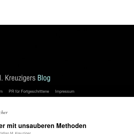
am
PR für Fortgeschrittene
Impressum
cher
er mit unsauberen Methoden
istian M. Kreuziger