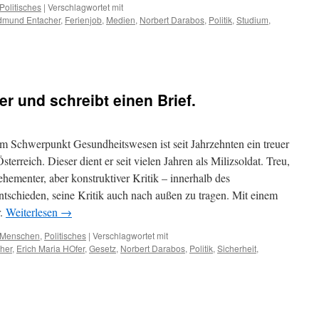
Politisches
|
Verschlagwortet mit
dmund Entacher
,
Ferienjob
,
Medien
,
Norbert Darabos
,
Politik
,
Studium
,
er und schreibt einen Brief.
em Schwerpunkt Gesundheitswesen ist seit Jahrzehnten ein treuer
terreich. Dieser dient er seit vielen Jahren als Milizsoldat. Treu,
ehementer, aber konstruktiver Kritik – innerhalb des
ntschieden, seine Kritik auch nach außen zu tragen. Mit einem
r.
Weiterlesen
→
Menschen
,
Politisches
|
Verschlagwortet mit
her
,
Erich Maria HOfer
,
Gesetz
,
Norbert Darabos
,
Politik
,
Sicherheit
,