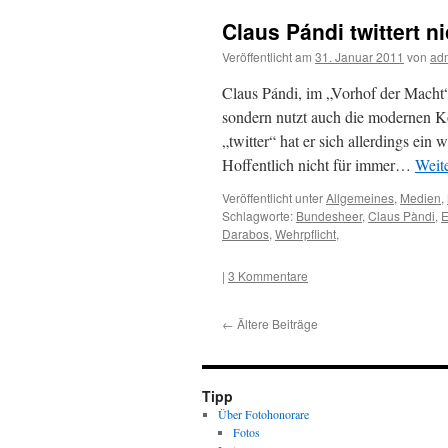
Claus Pándi twittert n
Veröffentlicht am
31. Januar 2011
von
ad
Claus Pándi, im „Vorhof der Macht“ 
sondern nutzt auch die modernen K
„twitter“ hat er sich allerdings ein
Hoffentlich nicht für immer…
Weit
Veröffentlicht unter
Allgemeines
,
Medien
,
Schlagworte:
Bundesheer
,
Claus Pàndi
,
E
Darabos
,
Wehrpflicht
,
|
3 Kommentare
←
Ältere Beiträge
Tipp
Über Fotohonorare
Fotos