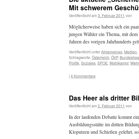
Mit schwerem Geschüt
Veröffentlicht am
3. Februar 2011
von
Möglicherweise haben sich ein paar 
jungen Wähler ein Thema, mit dem m
Jahren des vorigen Jahrhunderts gel
Veröffentlicht unter
Allgemeines
,
Medien
,
Schlagworte:
Österreich
,
ÖVP
,
Bundeshee
Politik
,
Soziales
,
SPOE
,
Wahlkampf
,
Wehrp
|
4 Kommentare
Das Heer als dritter B
Veröffentlicht am
2. Februar 2011
von
In der laufenden Debatte kommt ein
Ausbildungsstätte im dritten Bild
Kloputzen und Schießen gelehrt, so