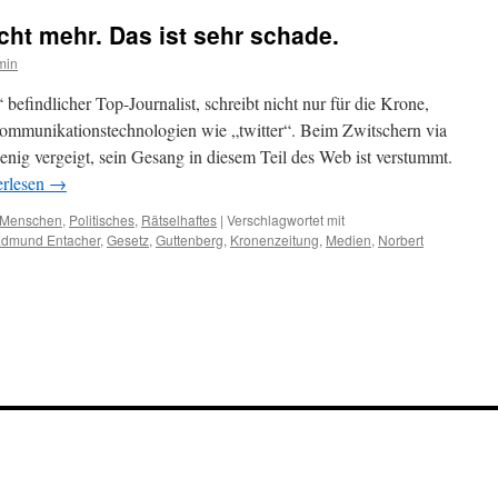
icht mehr. Das ist sehr schade.
min
befindlicher Top-Journalist, schreibt nicht nur für die Krone,
ommunikationstechnologien wie „twitter“. Beim Zwitschern via
 wenig vergeigt, sein Gesang in diesem Teil des Web ist verstummt.
erlesen
→
Menschen
,
Politisches
,
Rätselhaftes
|
Verschlagwortet mit
dmund Entacher
,
Gesetz
,
Guttenberg
,
Kronenzeitung
,
Medien
,
Norbert