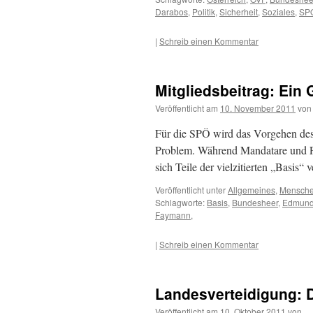
Darabos
,
Politik
,
Sicherheit
,
Soziales
,
SP
|
Schreib einen Kommentar
Mitgliedsbeitrag: Ein 
Veröffentlicht am
10. November 2011
von
Für die SPÖ wird das Vorgehen de
Problem. Während Mandatare und Fu
sich Teile der vielzitierten „Basis“ 
Veröffentlicht unter
Allgemeines
,
Mensch
Schlagworte:
Basis
,
Bundesheer
,
Edmund
Faymann
,
|
Schreib einen Kommentar
Landesverteidigung: D
Veröffentlicht am
10. Oktober 2011
von