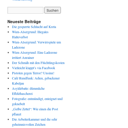
Neueste Beiträge
Die gesperrte Schlucht auf Kreta
Wien-Alsergrund: Illegales
Halteverbot
Wien-Alsergrund: Verwirrspiele um
Ladezone
Wien-Alsergrund: Eine Ladezone
irritiert Anrainer
Der Schmäh mit den Flüchtlingskosten
Vielleicht klappt’s via Facebook
Pistolen gegen Terror? Unsinn!
Café Rundfunk: Adieu, gebackener
Kabeljau
Asyldebatte: dümmliche
Effekthascherei
Fotografie: entmündigt, enteignet und
geknebelt
„Gelbe Zettel“: Wie einen die Post
pflanzt
Die Arbeiterkammer und die sehr
geheimnisvollen Zeichen