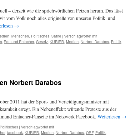
uell – derzeit wie die sprichwörtlichen Fetzen herum. Das lässt
r vom Volk noch alles originelle von unseren Politik- und
erlesen
→
edien
,
Menschen
,
Politisches
,
Satire
|
Verschlagwortet mit
m
,
Edmund Entacher
,
Gesetz
,
KURIER
,
Medien
,
Norbert Darabos
,
Politik
,
en Norbert Darabos
ber 2011 hat der Sport- und Verteidigungsminister mit
amkeit erregt. Ein Nebeneffekt: wütende Proteste aus der
mund Entacher-Fanseite im Netzwerk Facebook.
Weiterlesen
→
Politisches
|
Verschlagwortet mit
her
,
facebook
,
KURIER
,
Medien
,
Norbert Darabos
,
ORF
,
Politik
,