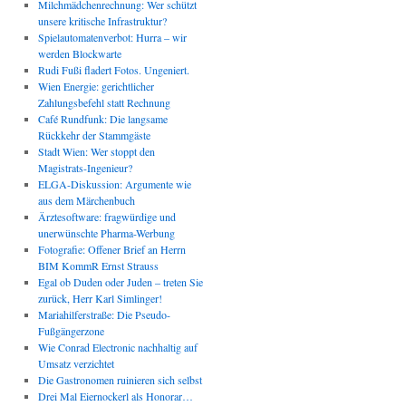
Milchmädchenrechnung: Wer schützt
unsere kritische Infrastruktur?
Spielautomatenverbot: Hurra – wir
werden Blockwarte
Rudi Fußi fladert Fotos. Ungeniert.
Wien Energie: gerichtlicher
Zahlungsbefehl statt Rechnung
Café Rundfunk: Die langsame
Rückkehr der Stammgäste
Stadt Wien: Wer stoppt den
Magistrats-Ingenieur?
ELGA-Diskussion: Argumente wie
aus dem Märchenbuch
Ärztesoftware: fragwürdige und
unerwünschte Pharma-Werbung
Fotografie: Offener Brief an Herrn
BIM KommR Ernst Strauss
Egal ob Duden oder Juden – treten Sie
zurück, Herr Karl Simlinger!
Mariahilferstraße: Die Pseudo-
Fußgängerzone
Wie Conrad Electronic nachhaltig auf
Umsatz verzichtet
Die Gastronomen ruinieren sich selbst
Drei Mal Eiernockerl als Honorar…