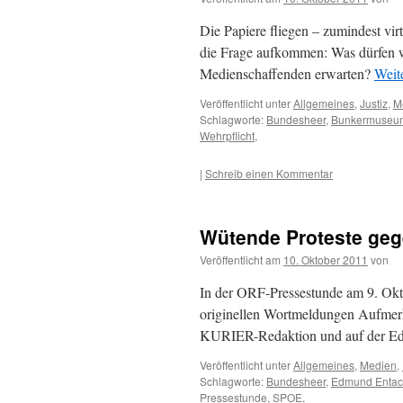
Die Papiere fliegen – zumindest virt
die Frage aufkommen: Was dürfen wi
Medienschaffenden erwarten?
Weit
Veröffentlicht unter
Allgemeines
,
Justiz
,
M
Schlagworte:
Bundesheer
,
Bunkermuseu
Wehrpflicht
,
|
Schreib einen Kommentar
Wütende Proteste geg
Veröffentlicht am
10. Oktober 2011
von
In der ORF-Pressestunde am 9. Okto
originellen Wortmeldungen Aufmerks
KURIER-Redaktion und auf der Ed
Veröffentlicht unter
Allgemeines
,
Medien
,
Schlagworte:
Bundesheer
,
Edmund Entac
Pressestunde
,
SPOE
,