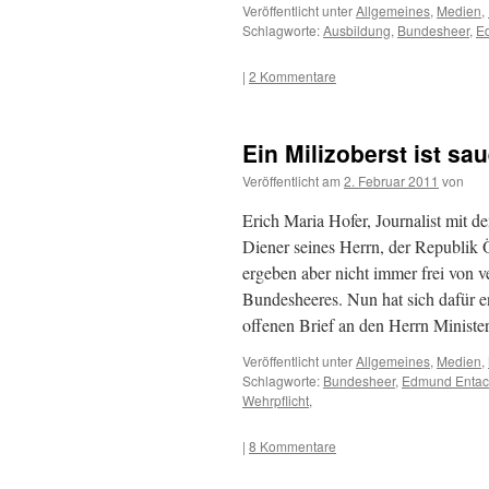
Veröffentlicht unter
Allgemeines
,
Medien
,
Schlagworte:
Ausbildung
,
Bundesheer
,
E
|
2 Kommentare
Ein Milizoberst ist sau
Veröffentlicht am
2. Februar 2011
von
Erich Maria Hofer, Journalist mit d
Diener seines Herrn, der Republik Ös
ergeben aber nicht immer frei von v
Bundesheeres. Nun hat sich dafür e
offenen Brief an den Herrn Ministe
Veröffentlicht unter
Allgemeines
,
Medien
,
Schlagworte:
Bundesheer
,
Edmund Entac
Wehrpflicht
,
|
8 Kommentare