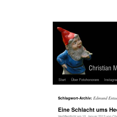
Zum
Inhalt
springen
Start
Über Fotohonorare
Instagr
Edmund Enta
Schlagwort-Archiv:
Eine Schlacht ums He
Veröffentlicht am
10. Januar 2013
von
Chr