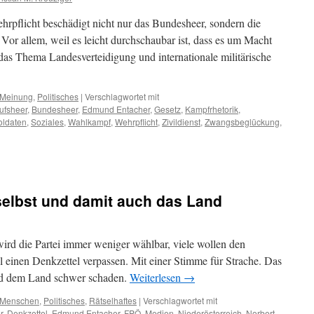
hrpflicht beschädigt nicht nur das Bundesheer, sondern die
 Vor allem, weil es leicht durchschaubar ist, dass es um Macht
das Thema Landesverteidigung und internationale militärische
Meinung
,
Politisches
|
Verschlagwortet mit
ufsheer
,
Bundesheer
,
Edmund Entacher
,
Gesetz
,
Kampfrhetorik
,
oldaten
,
Soziales
,
Wahlkampf
,
Wehrpflicht
,
Zivildienst
,
Zwangsbeglückung
,
 selbst und damit auch das Land
wird die Partei immer weniger wählbar, viele wollen den
l einen Denkzettel verpassen. Mit einer Stimme für Strache. Das
und dem Land schwer schaden.
Weiterlesen
→
Menschen
,
Politisches
,
Rätselhaftes
|
Verschlagwortet mit
r
,
Denkzettel
,
Edmund Entacher
,
FPÖ
,
Medien
,
Niederösterreich
,
Norbert