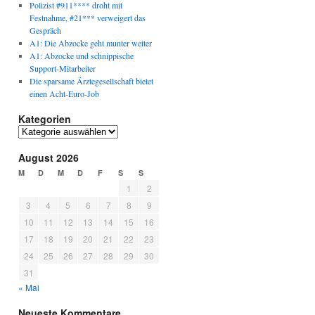
Polizist #911**** droht mit
Festnahme, #21*** verweigert das
Gespräch
A1: Die Abzocke geht munter weiter
A1: Abzocke und schnippische
Support-Mitarbeiter
Die sparsame Ärztegesellschaft bietet
einen Acht-Euro-Job
Kategorien
Kategorien
August 2026
M
D
M
D
F
S
S
1
2
3
4
5
6
7
8
9
10
11
12
13
14
15
16
17
18
19
20
21
22
23
24
25
26
27
28
29
30
31
« Mai
Neueste Kommentare