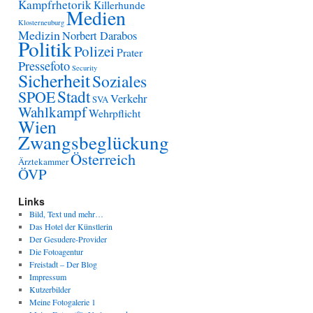
Kampfrhetorik
Killerhunde
Medien
Klosterneuburg
Medizin
Norbert Darabos
Politik
Polizei
Prater
Pressefoto
Security
Sicherheit
Soziales
Stadt
SPOE
Verkehr
SVA
Wahlkampf
Wehrpflicht
Wien
Zwangsbeglückung
Österreich
Ärztekammer
ÖVP
Links
Bild, Text und mehr…
Das Hotel der Künstlerin
Der Gesudere-Provider
Die Fotoagentur
Freistadt – Der Blog
Impressum
Kutzerbilder
Meine Fotogalerie 1