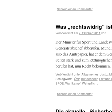
|
Schreib einen Kommentar
Was „rechtswidrig“ is
Veröffentlicht am
2. Oktober 2011
von
Der Minister für Sport und Landesv
Generalstabschef abberufen. Mündl
also das Amtspapier, hat er dem Gen
Seiten stark und zum letztmöglichen
berufen hat, nun Recht bekommen. 
Veröffentlicht unter
Allgemeines
,
Justiz
,
M
Schlagworte:
ÖVP
,
Bundesheer
,
Edmund E
SPOE
,
Wahlkampf
,
Wehrpflicht
,
|
Schreib einen Kommentar
Die aktuelle „Sicherh