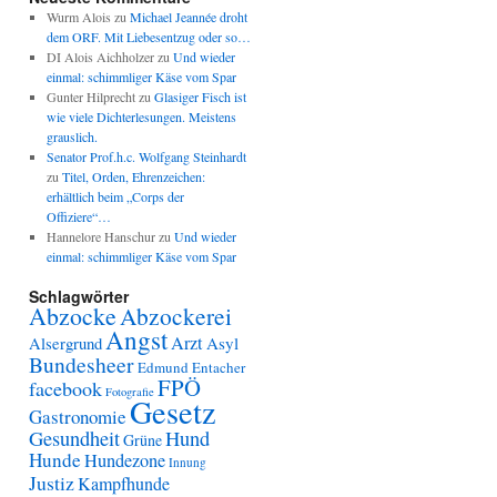
Wurm Alois
zu
Michael Jeannée droht
dem ORF. Mit Liebesentzug oder so…
DI Alois Aichholzer
zu
Und wieder
einmal: schimmliger Käse vom Spar
Gunter Hilprecht
zu
Glasiger Fisch ist
wie viele Dichterlesungen. Meistens
grauslich.
Senator Prof.h.c. Wolfgang Steinhardt
zu
Titel, Orden, Ehrenzeichen:
erhältlich beim „Corps der
Offiziere“…
Hannelore Hanschur
zu
Und wieder
einmal: schimmliger Käse vom Spar
Schlagwörter
Abzocke
Abzockerei
Angst
Arzt
Alsergrund
Asyl
Bundesheer
Edmund Entacher
FPÖ
facebook
Fotografie
Gesetz
Gastronomie
Gesundheit
Hund
Grüne
Hunde
Hundezone
Innung
Justiz
Kampfhunde