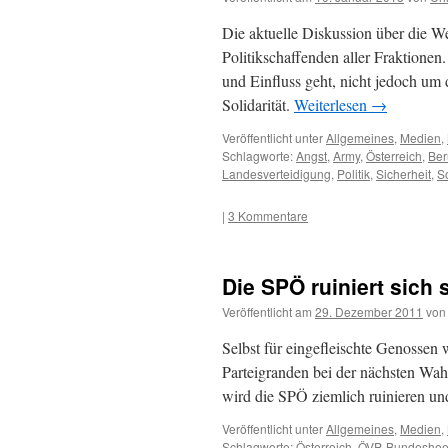
Die aktuelle Diskussion über die We
Politikschaffenden aller Fraktionen.
und Einfluss geht, nicht jedoch um 
Solidarität.
Weiterlesen
→
Veröffentlicht unter
Allgemeines
,
Medien
,
Schlagworte:
Angst
,
Army
,
Österreich
,
Ber
Landesverteidigung
,
Politik
,
Sicherheit
,
S
|
3 Kommentare
Die SPÖ ruiniert sich
Veröffentlicht am
29. Dezember 2011
von
Selbst für eingefleischte Genossen 
Parteigranden bei der nächsten Wah
wird die SPÖ ziemlich ruinieren 
Veröffentlicht unter
Allgemeines
,
Medien
,
Schlagworte:
Österreich
,
ÖVP
,
Bundeshee