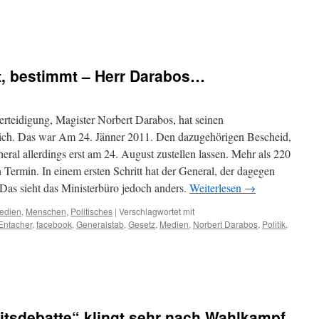
t, bestimmt – Herr Darabos…
erteidigung, Magister Norbert Darabos, hat seinen
ich. Das war Am 24. Jänner 2011. Den dazugehörigen Bescheid,
eral allerdings erst am 24. August zustellen lassen. Mehr als 220
 Termin. In einem ersten Schritt hat der General, der dagegen
Das sieht das Ministerbüro jedoch anders.
Weiterlesen
→
edien
,
Menschen
,
Politisches
|
Verschlagwortet mit
ntacher
,
facebook
,
Generalstab
,
Gesetz
,
Medien
,
Norbert Darabos
,
Politik
,
eitsdebatte“ klingt sehr nach Wahlkampf.