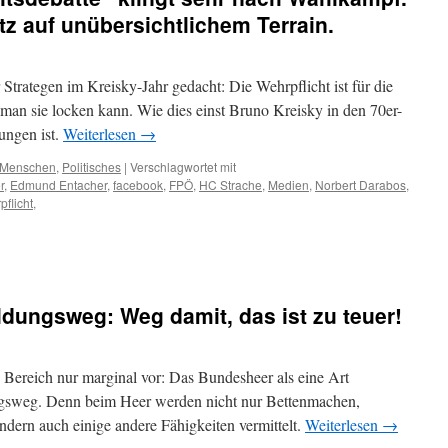
z auf unübersichtlichem Terrain.
Strategen im Kreisky-Jahr gedacht: Die Wehrpflicht ist für die
an sie locken kann. Wie dies einst Bruno Kreisky in den 70er-
ungen ist.
Weiterlesen
→
Menschen
,
Politisches
|
Verschlagwortet mit
r
,
Edmund Entacher
,
facebook
,
FPÖ
,
HC Strache
,
Medien
,
Norbert Darabos
,
flicht
,
ildungsweg: Weg damit, das ist zu teuer!
 Bereich nur marginal vor: Das Bundesheer als eine Art
ungsweg. Denn beim Heer werden nicht nur Bettenmachen,
ndern auch einige andere Fähigkeiten vermittelt.
Weiterlesen
→