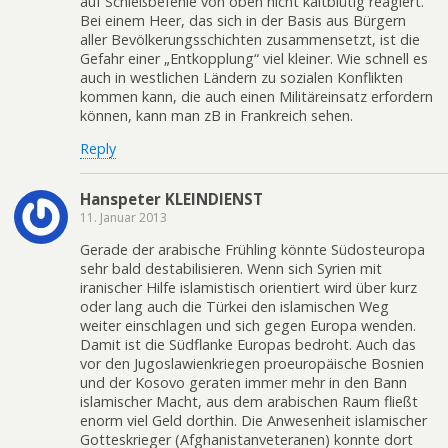
auf Schießbefehle von oben nicht kaltblütig reagiert.
Bei einem Heer, das sich in der Basis aus Bürgern
aller Bevölkerungsschichten zusammensetzt, ist die
Gefahr einer „Entkopplung“ viel kleiner. Wie schnell es
auch in westlichen Ländern zu sozialen Konflikten
kommen kann, die auch einen Militäreinsatz erfordern
können, kann man zB in Frankreich sehen.
Reply
Hanspeter KLEINDIENST
11. Januar 2013
Gerade der arabische Frühling könnte Südosteuropa
sehr bald destabilisieren. Wenn sich Syrien mit
iranischer Hilfe islamistisch orientiert wird über kurz
oder lang auch die Türkei den islamischen Weg
weiter einschlagen und sich gegen Europa wenden.
Damit ist die Südflanke Europas bedroht. Auch das
vor den Jugoslawienkriegen proeuropäische Bosnien
und der Kosovo geraten immer mehr in den Bann
islamischer Macht, aus dem arabischen Raum fließt
enorm viel Geld dorthin. Die Anwesenheit islamischer
Gotteskrieger (Afghanistanveteranen) konnte dort