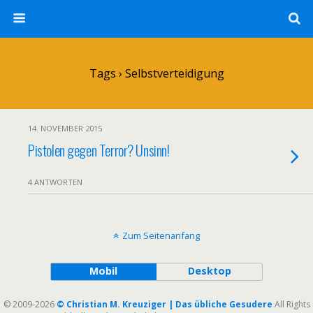
Tags › Selbstverteidigung
14. NOVEMBER 2015
Pistolen gegen Terror? Unsinn!
4 ANTWORTEN
Zum Seitenanfang
Mobil
Desktop
© 2009-2026
© Christian M. Kreuziger | Das übliche Gesudere
All Rights