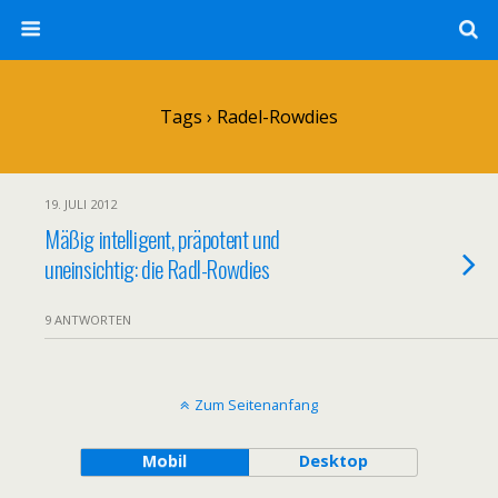
Tags › Radel-Rowdies
19. JULI 2012
Mäßig intelligent, präpotent und
uneinsichtig: die Radl-Rowdies
9 ANTWORTEN
Zum Seitenanfang
Mobil
Desktop