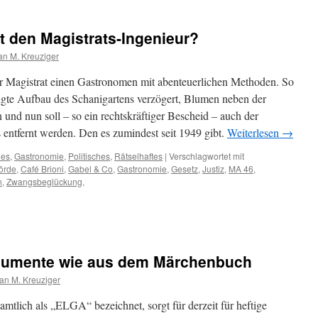
t den Magistrats-Ingenieur?
ian M. Kreuziger
er Magistrat einen Gastronomen mit abenteuerlichen Methoden. So
te Aufbau des Schanigartens verzögert, Blumen neben der
und nun soll – so ein rechtskräftiger Bescheid – auch der
entfernt werden. Den es zumindest seit 1949 gibt.
Weiterlesen
→
hes
,
Gastronomie
,
Politisches
,
Rätselhaftes
|
Verschlagwortet mit
örde
,
Café Brioni
,
Gabel & Co
,
Gastronomie
,
Gesetz
,
Justiz
,
MA 46
,
n
,
Zwangsbeglückung
,
gumente wie aus dem Märchenbuch
ian M. Kreuziger
amtlich als „ELGA“ bezeichnet, sorgt für derzeit für heftige