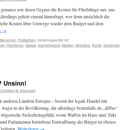
enauso wie deren Gegner die Kosten für Flüchtlinge aus, um
llerdings gehört einmal hinterfragt, wer denn tatsächlich die
 welche Kosten über Umwege wieder dem Budget und dem
n
→
Menschen
,
Politisches
|
Verschlagwortet mit
get
,
Flüchtlinge
,
Gesetz
,
Kampfrhetorik
,
Medien
,
Migration
,
Politik
,
Sicherheit
,
? Unsinn!
Christian M. Kreuziger
h in anderen Ländern Europas – boomt der legale Handel mit
e Angst in der Bevölkerung, die allerdings bestenfalls als „diffus“
s trügerische Sicherheitsgefühl, wenn Waffen im Haus sind. Fakt
 und Parlamenten betriebene Entwaffnung der Bürger ist ebenso
ivilisten.
Weiterlesen
→