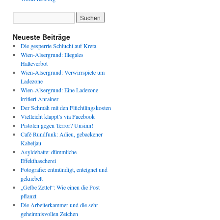
Neueste Beiträge
Die gesperrte Schlucht auf Kreta
Wien-Alsergrund: Illegales
Halteverbot
Wien-Alsergrund: Verwirrspiele um
Ladezone
Wien-Alsergrund: Eine Ladezone
irritiert Anrainer
Der Schmäh mit den Flüchtlingskosten
Vielleicht klappt’s via Facebook
Pistolen gegen Terror? Unsinn!
Café Rundfunk: Adieu, gebackener
Kabeljau
Asyldebatte: dümmliche
Effekthascherei
Fotografie: entmündigt, enteignet und
geknebelt
„Gelbe Zettel“: Wie einen die Post
pflanzt
Die Arbeiterkammer und die sehr
geheimnisvollen Zeichen