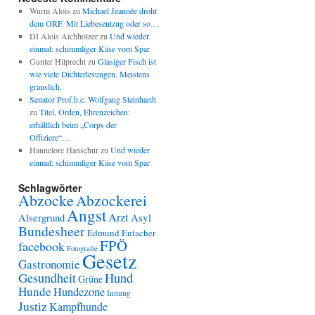
Wurm Alois
zu
Michael Jeannée droht
dem ORF. Mit Liebesentzug oder so…
DI Alois Aichholzer
zu
Und wieder
einmal: schimmliger Käse vom Spar
Gunter Hilprecht
zu
Glasiger Fisch ist
wie viele Dichterlesungen. Meistens
grauslich.
Senator Prof.h.c. Wolfgang Steinhardt
zu
Titel, Orden, Ehrenzeichen:
erhältlich beim „Corps der
Offiziere“…
Hannelore Hanschur
zu
Und wieder
einmal: schimmliger Käse vom Spar
Schlagwörter
Abzocke
Abzockerei
Angst
Arzt
Alsergrund
Asyl
Bundesheer
Edmund Entacher
FPÖ
facebook
Fotografie
Gesetz
Gastronomie
Gesundheit
Hund
Grüne
Hunde
Hundezone
Innung
Justiz
Kampfhunde