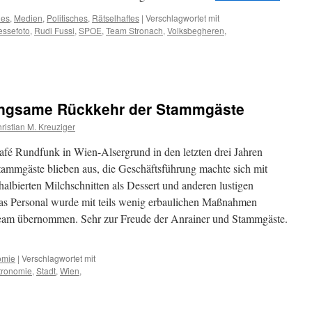
hes
,
Medien
,
Politisches
,
Rätselhaftes
|
Verschlagwortet mit
essefoto
,
Rudi Fussi
,
SPOE
,
Team Stronach
,
Volksbegheren
,
langsame Rückkehr der Stammgäste
ristian M. Kreuziger
 Café Rundfunk in Wien-Alsergrund in den letzten drei Jahren
Stammgäste blieben aus, die Geschäftsführung machte sich mit
halbierten Milchschnitten als Dessert und anderen lustigen
 das Personal wurde mit teils wenig erbaulichen Maßnahmen
Team übernommen. Sehr zur Freude der Anrainer und Stammgäste.
omie
|
Verschlagwortet mit
tronomie
,
Stadt
,
Wien
,