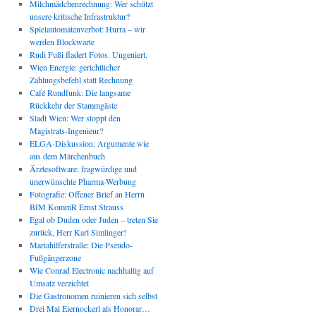
Milchmädchenrechnung: Wer schützt
unsere kritische Infrastruktur?
Spielautomatenverbot: Hurra – wir
werden Blockwarte
Rudi Fußi fladert Fotos. Ungeniert.
Wien Energie: gerichtlicher
Zahlungsbefehl statt Rechnung
Café Rundfunk: Die langsame
Rückkehr der Stammgäste
Stadt Wien: Wer stoppt den
Magistrats-Ingenieur?
ELGA-Diskussion: Argumente wie
aus dem Märchenbuch
Ärztesoftware: fragwürdige und
unerwünschte Pharma-Werbung
Fotografie: Offener Brief an Herrn
BIM KommR Ernst Strauss
Egal ob Duden oder Juden – treten Sie
zurück, Herr Karl Simlinger!
Mariahilferstraße: Die Pseudo-
Fußgängerzone
Wie Conrad Electronic nachhaltig auf
Umsatz verzichtet
Die Gastronomen ruinieren sich selbst
Drei Mal Eiernockerl als Honorar…