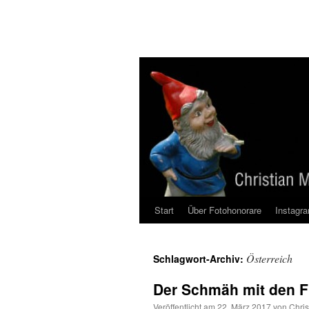
Zum
Inhalt
springen
Start
Über Fotohonorare
Instagr
Österreich
Schlagwort-Archiv:
Der Schmäh mit den F
Veröffentlicht am
22. März 2017
von
Chris