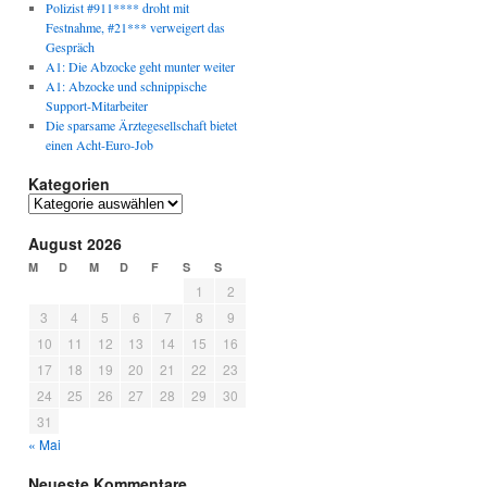
Polizist #911**** droht mit
Festnahme, #21*** verweigert das
Gespräch
A1: Die Abzocke geht munter weiter
A1: Abzocke und schnippische
Support-Mitarbeiter
Die sparsame Ärztegesellschaft bietet
einen Acht-Euro-Job
Kategorien
Kategorien
August 2026
M
D
M
D
F
S
S
1
2
3
4
5
6
7
8
9
10
11
12
13
14
15
16
17
18
19
20
21
22
23
24
25
26
27
28
29
30
31
« Mai
Neueste Kommentare