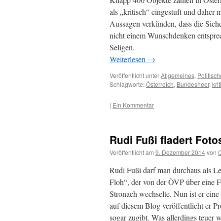
als „kritisch“ eingestuft und daher 
Aussagen verkünden, dass die Sicher
nicht einem Wunschdenken entsprec
Seligen.
Weiterlesen
→
Veröffentlicht unter
Allgemeines
,
Politisc
Schlagworte:
Österreich
,
Bundesheer
,
kri
|
Ein Kommentar
Rudi Fußi fladert Foto
Veröffentlicht am
9. Dezember 2014
von
C
Rudi Fußi darf man durchaus als Le
Floh“, der von der ÖVP über eine
Stronach wechselte. Nun ist er ein
auf diesem Blog veröffentlicht er P
sogar zugibt. Was allerdings teuer w