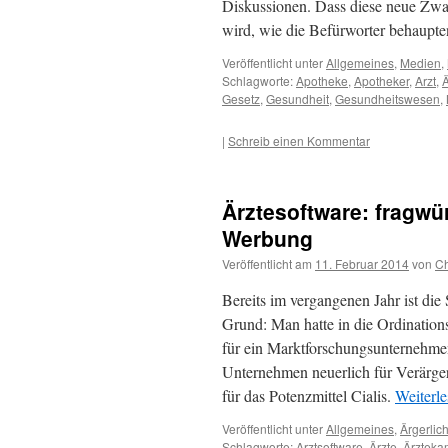
Diskussionen. Dass diese neue Zw
wird, wie die Befürworter behaupte
Veröffentlicht unter
Allgemeines
,
Medien
,
Schlagworte:
Apotheke
,
Apotheker
,
Arzt
,
Ä
Gesetz
,
Gesundheit
,
Gesundheitswesen
,
|
Schreib einen Kommentar
Ärztesoftware: fragw
Werbung
Veröffentlicht am
11. Februar 2014
von
Ch
Bereits im vergangenen Jahr ist die
Grund: Man hatte in die Ordination
für ein Marktforschungsunternehmen 
Unternehmen neuerlich für Verärge
für das Potenzmittel Cialis.
Weiterl
Veröffentlicht unter
Allgemeines
,
Ärgerlic
Schlagworte:
Arztsoftware
,
Ärzte
,
Ärztek