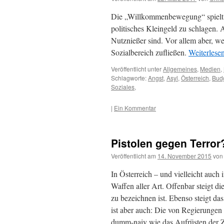
Die „Willkommenbewegung“ spielt g
politisches Kleingeld zu schlagen. A
Nutznießer sind. Vor allem aber,
Sozialbereich zufließen.
Weiterlese
Veröffentlicht unter
Allgemeines
,
Medien
,
Schlagworte:
Angst
,
Asyl
,
Österreich
,
Bud
Soziales
,
|
Ein Kommentar
Pistolen gegen Terror
Veröffentlicht am
14. November 2015
von
In Österreich – und vielleicht auc
Waffen aller Art. Offenbar steigt di
zu bezeichnen ist. Ebenso steigt da
ist aber auch: Die von Regierungen
dumm-naiv wie das Aufrüsten der Z