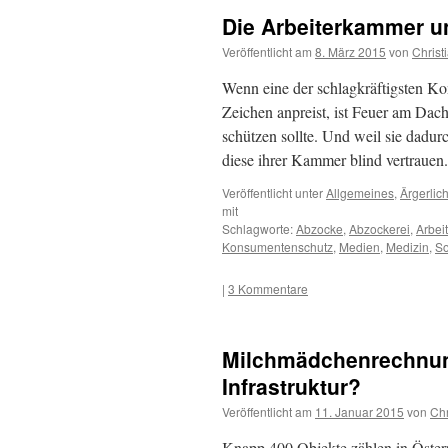
Die Arbeiterkammer u
Veröffentlicht am
8. März 2015
von
Christ
Wenn eine der schlagkräftigsten Ko
Zeichen anpreist, ist Feuer am Dach
schützen sollte. Und weil sie dadu
diese ihrer Kammer blind vertrauen
Veröffentlicht unter
Allgemeines
,
Ärgerlic
mit
Schlagworte:
Abzocke
,
Abzockerei
,
Arbei
Konsumentenschutz
,
Medien
,
Medizin
,
So
|
3 Kommentare
Milchmädchenrechnung
Infrastruktur?
Veröffentlicht am
11. Januar 2015
von
Chr
Knapp 400 Objekte zählen in Österre