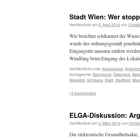
Stadt Wien: Wer stopp
Veröffentlicht am
5. April 2014
von
Christ
Wie berichtet schikaniert der Wien
wurde der ordnungsgemäß genehmig
Eingangstür mussten entfern werden 
Windfang beim Eingang des Lokals 
Veröffentlicht unter
Allgemeines
,
Ärgerlic
Schlagworte:
Alsergrund
,
Österreich
,
Beh
Magistrat
,
Schikane
,
Stadt
,
Stadtbild
,
Wie
|
2 Kommentare
ELGA-Diskussion: Ar
Veröffentlicht am
2. März 2014
von
Christ
Die elektronische Gesundheitsakte, 