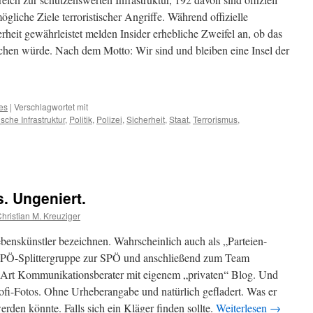
mögliche Ziele terroristischer Angriffe. Während offizielle
heit gewährleistet melden Insider erhebliche Zweifel an, ob das
hen würde. Nach dem Motto: Wir sind und bleiben eine Insel der
hes
|
Verschlagwortet mit
tische Infrastruktur
,
Politik
,
Polizei
,
Sicherheit
,
Staat
,
Terrorismus
,
s. Ungeniert.
hristian M. Kreuziger
benskünstler bezeichnen. Wahrscheinlich auch als „Parteien-
 FPÖ-Splittergruppe zur SPÖ und anschließend zum Team
e Art Kommunikationsberater mit eigenem „privaten“ Blog. Und
rofi-Fotos. Ohne Urheberangabe und natürlich gefladert. Was er
erden könnte. Falls sich ein Kläger finden sollte.
Weiterlesen
→