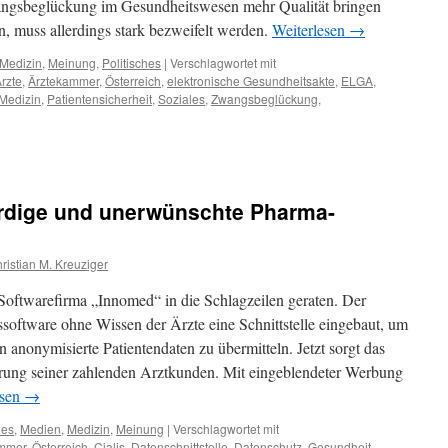
angsbeglückung im Gesundheitswesen mehr Qualität bringen
n, muss allerdings stark bezweifelt werden.
Weiterlesen
→
Medizin
,
Meinung
,
Politisches
|
Verschlagwortet mit
rzte
,
Ärztekammer
,
Österreich
,
elektronische Gesundheitsakte
,
ELGA
,
Medizin
,
Patientensicherheit
,
Soziales
,
Zwangsbeglückung
,
ürdige und unerwünschte Pharma-
ristian M. Kreuziger
 Softwarefirma „Innomed“ in die Schlagzeilen geraten. Der
ssoftware ohne Wissen der Ärzte eine Schnittstelle eingebaut, um
anonymisierte Patientendaten zu übermitteln. Jetzt sorgt das
rung seiner zahlenden Arztkunden. Mit eingeblendeter Werbung
esen
→
hes
,
Medien
,
Medizin
,
Meinung
|
Verschlagwortet mit
ammer
,
Österreich
,
Cialis
,
Datenschnittstelle
,
Datenschutz
,
Gesundheit
,