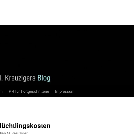
am
PR für Fortgeschrittene
Impressum
lüchtlingskosten
tian M. Kreuziger