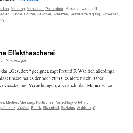
edien
,
Meinung
,
Menschen
,
Politisches
|
Verschlagwortet mit
edien
,
Pistole
,
Polizei
,
Revolver
,
Schützen
,
Selbstverteidigung
,
Sicherheit
,
ung
,
he Effekthascherei
ian M. Kreuziger
ür das „Gesudere“ geeignet, sagt Freund F. Was sich allerdings
nt, dass unsereiner es dennoch zum Gesudere macht. Über
über Gesetze und Verordnungen, aber auch über Mitmenschen.
hes
,
Medien
,
Meinung
,
Politisches
|
Verschlagwortet mit
frhetorik
,
Medien
,
Politik
,
Sicherheit
,
Soziales
,
Wahlkampf
,