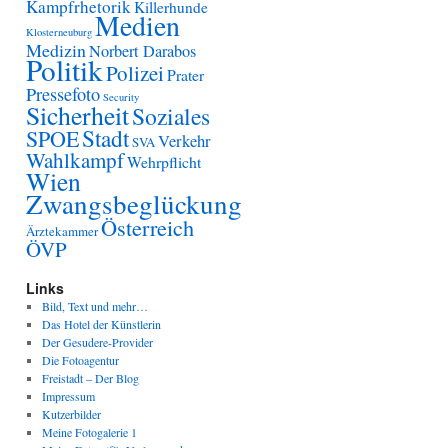
Kampfrhetorik
Killerhunde
Medien
Klosterneuburg
Medizin
Norbert Darabos
Politik
Polizei
Prater
Pressefoto
Security
Sicherheit
Soziales
Stadt
SPOE
Verkehr
SVA
Wahlkampf
Wehrpflicht
Wien
Zwangsbeglückung
Österreich
Ärztekammer
ÖVP
Links
Bild, Text und mehr…
Das Hotel der Künstlerin
Der Gesudere-Provider
Die Fotoagentur
Freistadt – Der Blog
Impressum
Kutzerbilder
Meine Fotogalerie 1