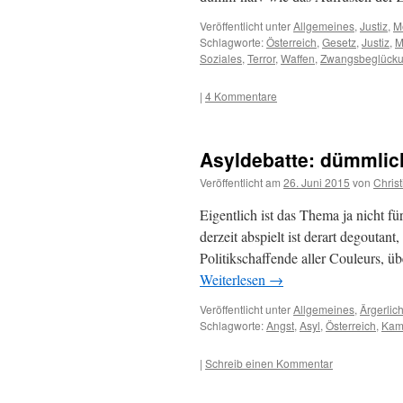
Veröffentlicht unter
Allgemeines
,
Justiz
,
M
Schlagworte:
Österreich
,
Gesetz
,
Justiz
,
M
Soziales
,
Terror
,
Waffen
,
Zwangsbeglück
|
4 Kommentare
Asyldebatte: dümmlic
Veröffentlicht am
26. Juni 2015
von
Christ
Eigentlich ist das Thema ja nicht f
derzeit abspielt ist derart degouta
Politikschaffende aller Couleurs, 
Weiterlesen
→
Veröffentlicht unter
Allgemeines
,
Ärgerlic
Schlagworte:
Angst
,
Asyl
,
Österreich
,
Kamp
|
Schreib einen Kommentar