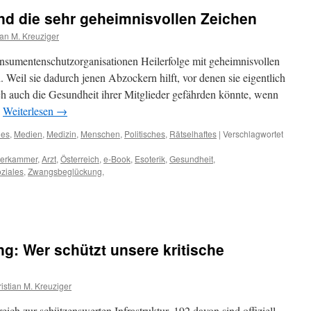
nd die sehr geheimnisvollen Zeichen
ian M. Kreuziger
nsumentenschutzorganisationen Heilerfolge mit geheimnisvollen
. Weil sie dadurch jenen Abzockern hilft, vor denen sie eigentlich
rch auch die Gesundheit ihrer Mitglieder gefährden könnte, wenn
.
Weiterlesen
→
hes
,
Medien
,
Medizin
,
Menschen
,
Politisches
,
Rätselhaftes
|
Verschlagwortet
terkammer
,
Arzt
,
Österreich
,
e-Book
,
Esoterik
,
Gesundheit
,
ziales
,
Zwangsbeglückung
,
: Wer schützt unsere kritische
istian M. Kreuziger
ich zur schützenswerten Infrastruktur, 192 davon sind offiziell