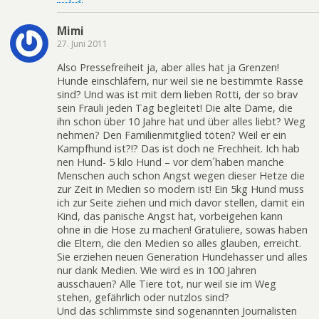
Mimi
27. Juni 2011
Also Pressefreiheit ja, aber alles hat ja Grenzen!
Hunde einschläfern, nur weil sie ne bestimmte Rasse
sind? Und was ist mit dem lieben Rotti, der so brav
sein Frauli jeden Tag begleitet! Die alte Dame, die
ihn schon über 10 Jahre hat und über alles liebt? Weg
nehmen? Den Familienmitglied töten? Weil er ein
Kampfhund ist?!? Das ist doch ne Frechheit. Ich hab
nen Hund- 5 kilo Hund – vor dem´haben manche
Menschen auch schon Angst wegen dieser Hetze die
zur Zeit in Medien so modern ist! Ein 5kg Hund muss
ich zur Seite ziehen und mich davor stellen, damit ein
Kind, das panische Angst hat, vorbeigehen kann
ohne in die Hose zu machen! Gratuliere, sowas haben
die Eltern, die den Medien so alles glauben, erreicht.
Sie erziehen neuen Generation Hundehasser und alles
nur dank Medien. Wie wird es in 100 Jahren
ausschauen? Alle Tiere tot, nur weil sie im Weg
stehen, gefährlich oder nutzlos sind?
Und das schlimmste sind sogenannten Journalisten